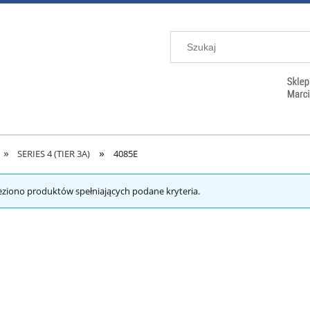
»
»
SERIES 4 (TIER 3A)
4085E
eziono produktów spełniających podane kryteria.