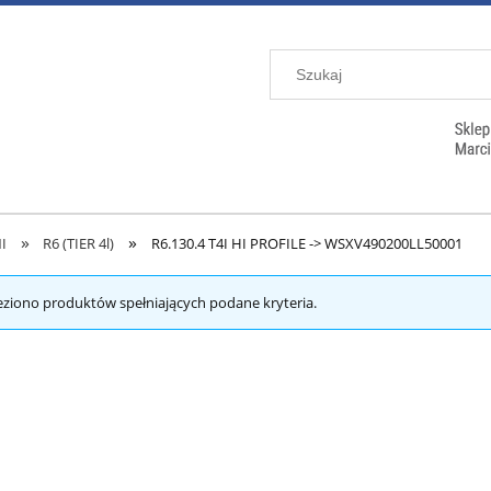
»
»
I
R6 (TIER 4l)
R6.130.4 T4I HI PROFILE -> WSXV490200LL50001
eziono produktów spełniających podane kryteria.