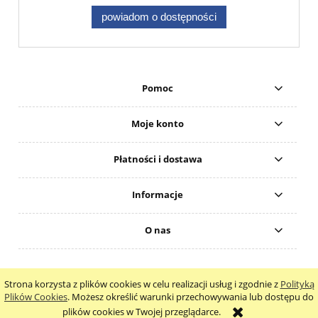
powiadom o dostępności
Pomoc
Moje konto
Płatności i dostawa
Informacje
O nas
Strona korzysta z plików cookies w celu realizacji usług i zgodnie z
Polityką
pokaż pełną wersję strony
Plików Cookies
. Możesz określić warunki przechowywania lub dostępu do
plików cookies w Twojej przeglądarce.
Sklep internetowy Shoper.pl