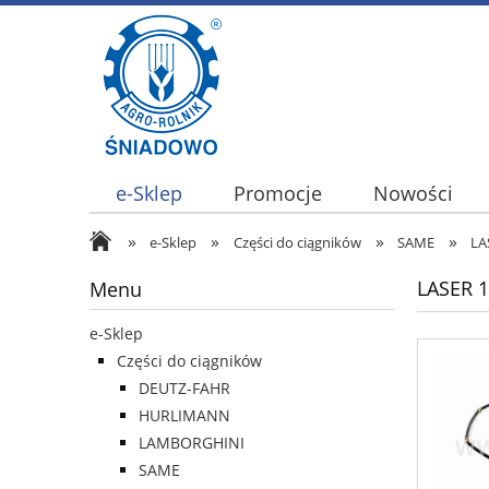
e-Sklep
Promocje
Nowości
»
»
»
»
e-Sklep
Części do ciągników
SAME
LA
LASER 
Menu
e-Sklep
Części do ciągników
DEUTZ-FAHR
HURLIMANN
LAMBORGHINI
SAME