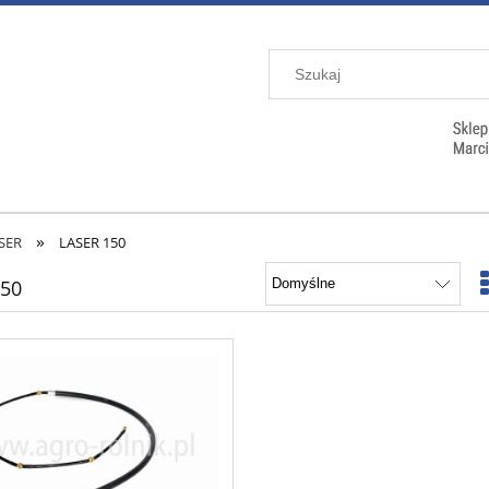
»
SER
LASER 150
150