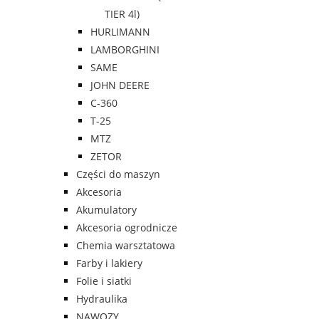
TIER 4l)
HURLIMANN
LAMBORGHINI
SAME
JOHN DEERE
C-360
T-25
MTZ
ZETOR
Części do maszyn
Akcesoria
Akumulatory
Akcesoria ogrodnicze
Chemia warsztatowa
Farby i lakiery
Folie i siatki
Hydraulika
NAWOZY