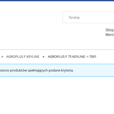
»
»
AGROPLUS F KEYLINE
AGROPLUS F 75 KEYLINE -> 7001
eziono produktów spełniających podane kryteria.