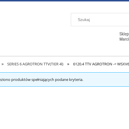
»
»
SERIES 6 AGROTRON TTV(TIER 4l)
6120.4 TTV AGROTRON -> WSXV
eziono produktów spełniających podane kryteria.