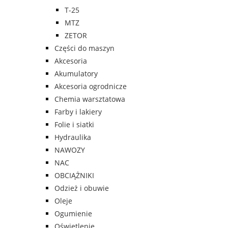
T-25
MTZ
ZETOR
Części do maszyn
Akcesoria
Akumulatory
Akcesoria ogrodnicze
Chemia warsztatowa
Farby i lakiery
Folie i siatki
Hydraulika
NAWOZY
NAC
OBCIĄŻNIKI
Odzież i obuwie
Oleje
Ogumienie
Oświetlenie