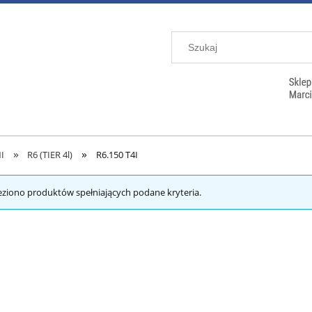
»
»
I
R6 (TIER 4l)
R6.150 T4I
eziono produktów spełniających podane kryteria.