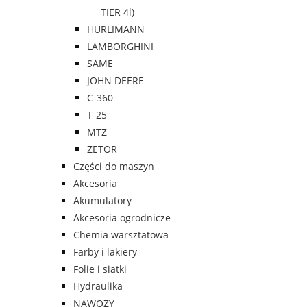
TIER 4l)
HURLIMANN
LAMBORGHINI
SAME
JOHN DEERE
C-360
T-25
MTZ
ZETOR
Części do maszyn
Akcesoria
Akumulatory
Akcesoria ogrodnicze
Chemia warsztatowa
Farby i lakiery
Folie i siatki
Hydraulika
NAWOZY