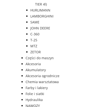
TIER 4l)
HURLIMANN
LAMBORGHINI
SAME
JOHN DEERE
C-360
T-25
MTZ
ZETOR
Części do maszyn
Akcesoria
Akumulatory
Akcesoria ogrodnicze
Chemia warsztatowa
Farby i lakiery
Folie i siatki
Hydraulika
NAWOZY