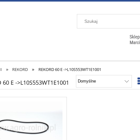
»
»
I
REKORD
REKORD 60 E ->L10S553WT1E1001
 60 E ->L10S553WT1E1001