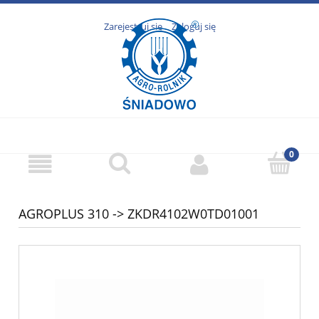
Zarejestruj się
Zaloguj się
AGROPLUS 310 -> ZKDR4102W0TD01001