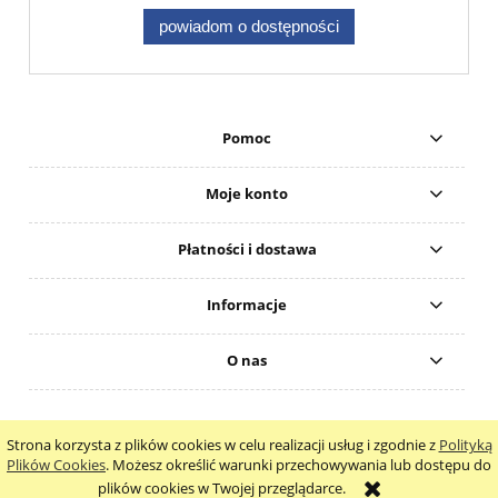
powiadom o dostępności
Pomoc
Moje konto
Płatności i dostawa
Informacje
O nas
Strona korzysta z plików cookies w celu realizacji usług i zgodnie z
Polityką
pokaż pełną wersję strony
Plików Cookies
. Możesz określić warunki przechowywania lub dostępu do
plików cookies w Twojej przeglądarce.
Sklep internetowy Shoper.pl