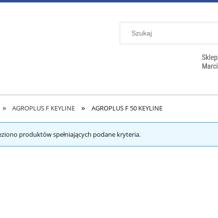
»
»
AGROPLUS F KEYLINE
AGROPLUS F 50 KEYLINE
eziono produktów spełniających podane kryteria.