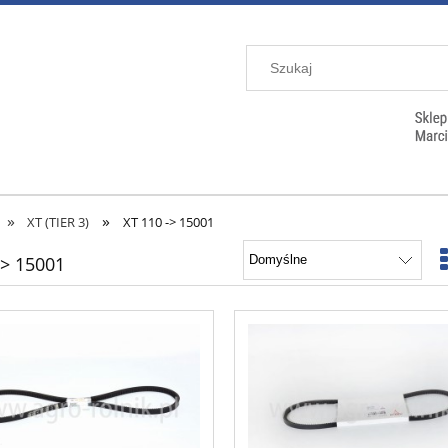
»
»
XT (TIER 3)
XT 110 -> 15001
-> 15001