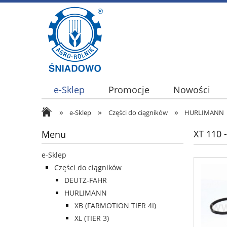
e-Sklep
Promocje
Nowości
»
»
»
e-Sklep
Części do ciągników
HURLIMANN
XT 110 
Menu
e-Sklep
Części do ciągników
DEUTZ-FAHR
HURLIMANN
XB (FARMOTION TIER 4I)
XL (TIER 3)