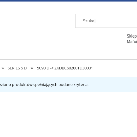
»
»
SERIES 5 D
5090 D -> ZKDBC60200TD30001
eziono produktów spełniających podane kryteria.