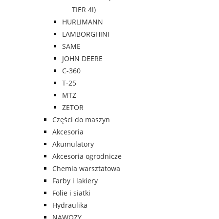
TIER 4l)
HURLIMANN
LAMBORGHINI
SAME
JOHN DEERE
C-360
T-25
MTZ
ZETOR
Części do maszyn
Akcesoria
Akumulatory
Akcesoria ogrodnicze
Chemia warsztatowa
Farby i lakiery
Folie i siatki
Hydraulika
NAWOZY