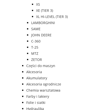
XS
XE (TIER 3)
XL HI-LEVEL (TIER 3)
LAMBORGHINI
SAME
JOHN DEERE
C-360
T-25
MTZ
ZETOR
Części do maszyn
Akcesoria
Akumulatory
Akcesoria ogrodnicze
Chemia warsztatowa
Farby i lakiery
Folie i siatki
Hydraulika