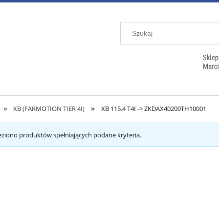
»
»
XB (FARMOTION TIER 4I)
XB 115.4 T4I -> ZKDAX40200TH10001
eziono produktów spełniających podane kryteria.