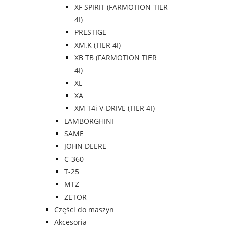
XF SPIRIT (FARMOTION TIER
4I)
PRESTIGE
XM.K (TIER 4I)
XB TB (FARMOTION TIER
4I)
XL
XA
XM T4i V-DRIVE (TIER 4I)
LAMBORGHINI
SAME
JOHN DEERE
C-360
T-25
MTZ
ZETOR
Części do maszyn
Akcesoria