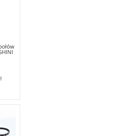
społów
GHINI
ł